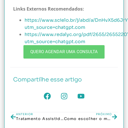
Links Externos Recomendados:
https://www.scielo.br/j/abd/a/DnHvX5d6J
utm_source=chatgpt.com
https://www.redalyc.org/pdf/2655/2655220
utm_source=chatgpt.com
QUERO AGENDAR UMA CONSULTA
Compartilhe esse artigo
ANTERIOR
PRÓXIMO
Tratamento Assistido: Como Funciona e Por Que É Tão Eficaz?
Como escolher o melhor tratamento capilar para você?