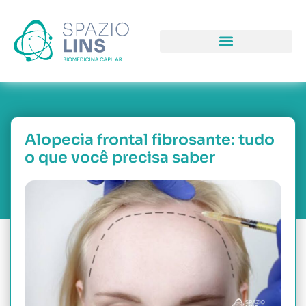
COMO PODEMOS LHE AJUDAR
PORQUE NOS ESCOLHER
Alopecia frontal fibrosante: tudo
o que você precisa saber