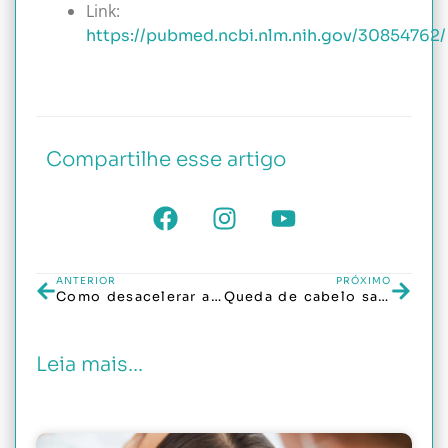
Link:
https://pubmed.ncbi.nlm.nih.gov/30854762/
Compartilhe esse artigo
ANTERIOR
PRÓXIMO
Como desacelerar a evolução da alopecia androgenética
Queda de cabelo sazonal: isso existe?
Leia mais...