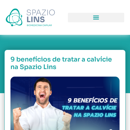
COMO PODEMOS LHE AJUDAR
PORQUE NOS ESCOLHER
9 benefícios de tratar a calvície
na Spazio Lins