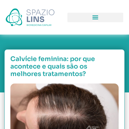
COMO PODEMOS LHE AJUDAR
PORQUE NOS ESCOLH
NOSSAS UNIDAD
Calvície feminina: por que
acontece e quais são os
melhores tratamentos?