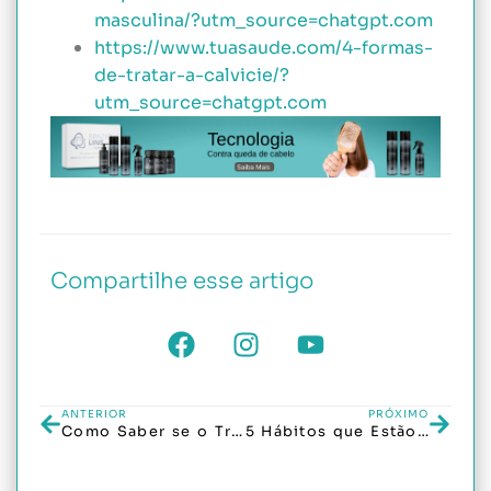
masculina/?utm_source=chatgpt.com
https://www.tuasaude.com/4-formas-
de-tratar-a-calvicie/?
utm_source=chatgpt.com
Compartilhe esse artigo
ANTERIOR
PRÓXIMO
Como Saber se o Transplante Capilar é para Você? Guia Completo
5 Hábitos que Estão Acelerando Sua Queda de Cabelo (e Como Evitá-los!)