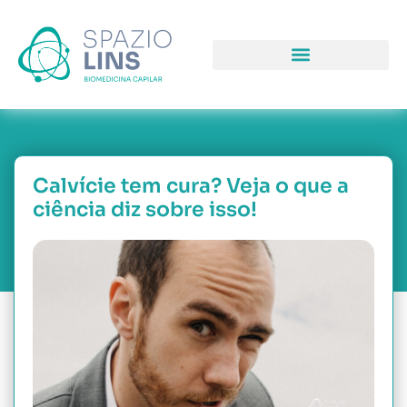
COMO PODEMOS LHE AJUDAR
PORQUE NOS ESCOLH
NOSSAS UNIDAD
Calvície tem cura? Veja o que a
ciência diz sobre isso!