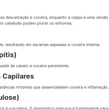
usa descamação e coceira, enquanto a caspa é uma versão
uro cabeludo podem piorar os sintomas.
e, resultando em escamas espessas e coceira intensa.
itis)
eda de cabelo e coceira persistente.
 Capilares
tâncias irritantes que desencadeiam coceira e inflamação.
ulose)
ca à sua saliva. O diagnóstico precoce é fundamental para