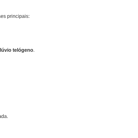
es principais:
flúvio telógeno
.
ada.