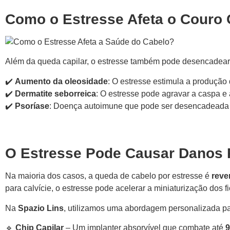
Como o Estresse Afeta o Couro
Além da queda capilar, o estresse também pode desencadea
✔️
Aumento da oleosidade
: O estresse estimula a produção
✔️
Dermatite seborreica
: O estresse pode agravar a caspa e 
✔️
Psoríase
: Doença autoimune que pode ser desencadeada 
O Estresse Pode Causar Danos 
Na maioria dos casos, a queda de cabelo por estresse é
reve
para calvície, o estresse pode acelerar a miniaturização dos f
Na
Spazio Lins
, utilizamos uma abordagem personalizada para
🔹
Chip Capilar
– Um implanter absorvível que combate até
9