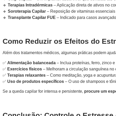
🔹
Terapias Intradérmicas
– Aplicação direta de ativos no cou
🔹
Soroterapia Capilar
– Reposição de vitaminas essenciais p
🔹
Transplante Capilar FUE
– Indicado para casos avançados
Como Reduzir os Efeitos do Est
Além dos tratamentos médicos, algumas práticas podem ajudar
✅
Alimentação balanceada
– Inclua proteínas, ferro, zinco e 
✅
Exercícios físicos
– Melhoram a circulação sanguínea no 
✅
Terapias relaxantes
– Como meditação, yoga e acupuntur
✅
Uso de produtos específicos
– O uso de shampoos e tôni
Se a queda capilar for intensa e persistente,
procure um espe
Conclusão: Controle o Estresse