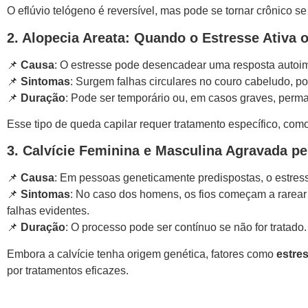
O eflúvio telógeno é reversível, mas pode se tornar crônico se 
2. Alopecia Areata: Quando o Estresse Ativa
📌
Causa
: O estresse pode desencadear uma resposta autoim
📌
Sintomas
: Surgem falhas circulares no couro cabeludo, po
📌
Duração
: Pode ser temporário ou, em casos graves, perm
Esse tipo de queda capilar requer tratamento específico, com
3. Calvície Feminina e Masculina Agravada pe
📌
Causa
: Em pessoas geneticamente predispostas, o estre
📌
Sintomas
: No caso dos homens, os fios começam a rarear 
falhas evidentes.
📌
Duração
: O processo pode ser contínuo se não for tratado.
Embora a calvície tenha origem genética, fatores como
estre
por tratamentos eficazes.