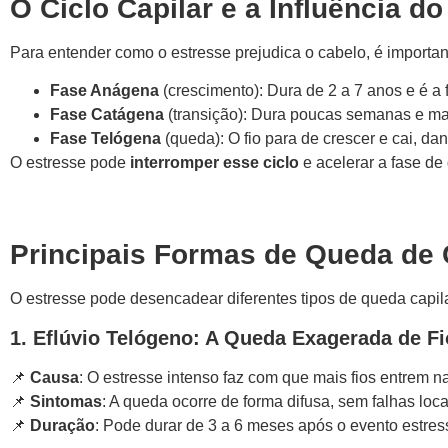
O Ciclo Capilar e a Influência d
Para entender como o estresse prejudica o cabelo, é important
Fase Anágena
(crescimento): Dura de 2 a 7 anos e é a 
Fase Catágena
(transição): Dura poucas semanas e mar
Fase Telógena
(queda): O fio para de crescer e cai, dan
O estresse pode
interromper esse ciclo
e acelerar a fase d
Principais Formas de Queda de 
O estresse pode desencadear diferentes tipos de queda capi
1. Eflúvio Telógeno: A Queda Exagerada de F
📌
Causa
: O estresse intenso faz com que mais fios entrem
📌
Sintomas
: A queda ocorre de forma difusa, sem falhas loca
📌
Duração
: Pode durar de 3 a 6 meses após o evento estres