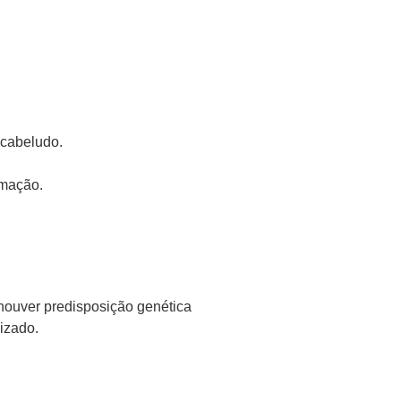
 cabeludo.
amação.
 houver predisposição genética
lizado.