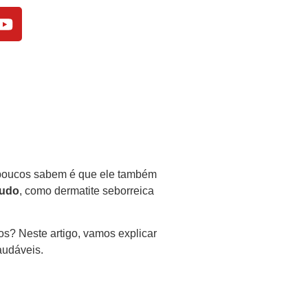
ue poucos sabem é que ele também
ludo
, como dermatite seborreica
os? Neste artigo, vamos explicar
audáveis.