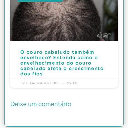
O couro cabeludo também
envelhece? Entenda como o
envelhecimento do couro
cabeludo afeta o crescimento
dos fios
1 de August de 2026
07:40
Deixe um comentário