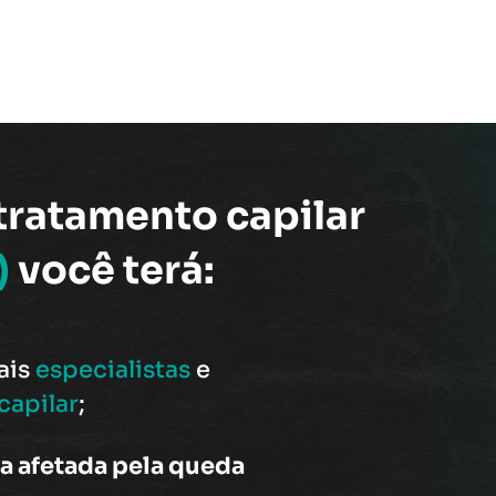
tratamento capilar
)
você terá:
ais
especialistas
e
capilar
;
ea afetada pela queda