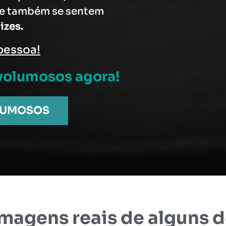
 e também se sentem
izes.
pessoa!
s volumosos
agora!
LUMOSOS
magens reais de alguns 