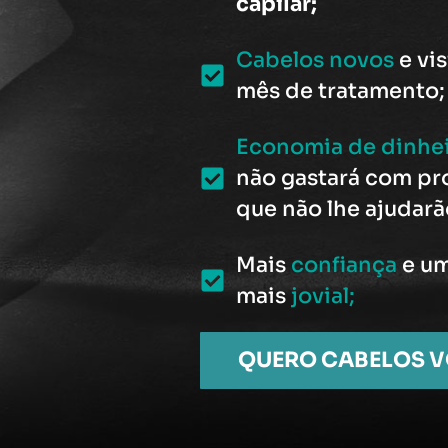
capilar;
Cabelos novos
e vi
mês de tratamento;
Economia de dinhe
não gastará com pr
que não lhe ajudar
Mais
confiança
e um
mais
jovial;
QUERO CABELOS 