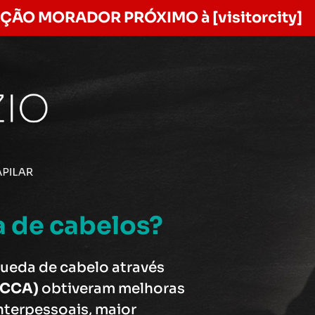
NÇÃO MORADOR PRÓXIMO à [visitorcity]
 de cabelos?
queda de cabelo através
 (CCA)
obtiveram melhoras
nterpessoais, maior