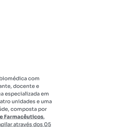
u biomédica com
rante, docente e
ica especializada em
uatro unidades e uma
aúde, composta por
 e Farmacêuticos
,
pilar através dos 05