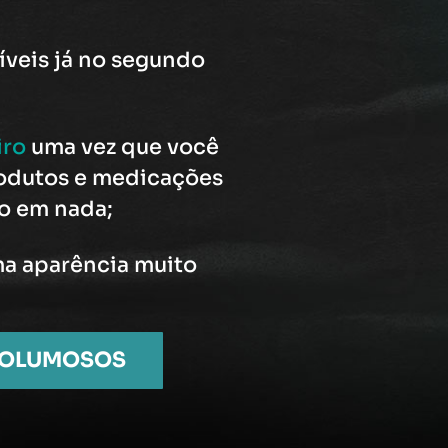
síveis já no segundo
iro
uma vez que você
odutos e medicações
ão em nada;
a aparência muito
VOLUMOSOS