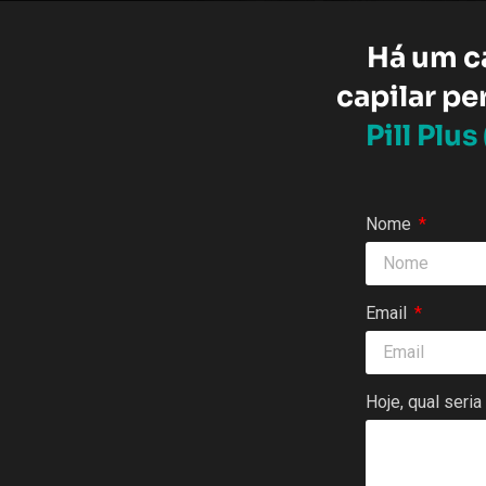
Há um ca
capilar pe
Pill Plu
Nome
Email
Hoje, qual seri