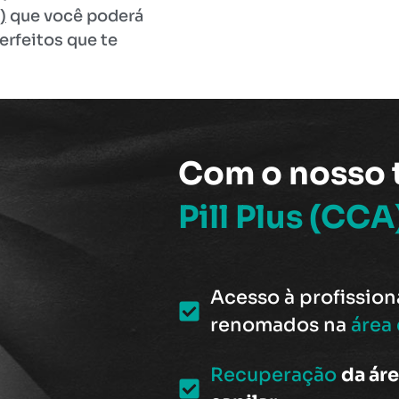
)
que você poderá
erfeitos que te
Com o nosso 
Pill Plus (CCA
Acesso à profission
renomados na
área 
Recuperação
da ár