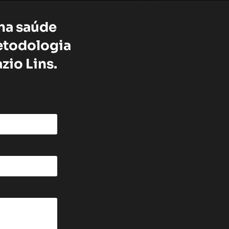
 na saúde
metodologia
zio Lins.