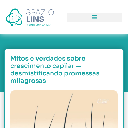
COMO PODEMOS LHE AJUDAR
PORQUE NOS ESCOLH
NOSSAS UNIDAD
Mitos e verdades sobre
crescimento capilar —
desmistificando promessas
milagrosas