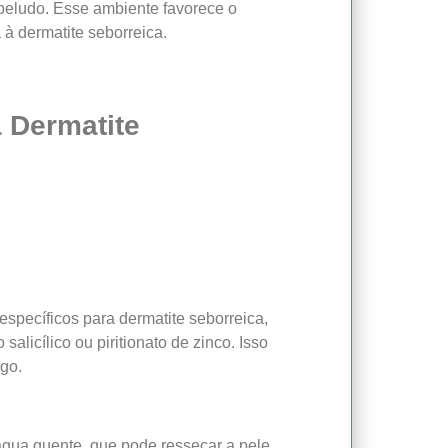
beludo. Esse ambiente favorece o
 à dermatite seborreica.
a Dermatite
pecíficos para dermatite seborreica,
licílico ou piritionato de zinco. Isso
ngo.
água quente, que pode ressecar a pele