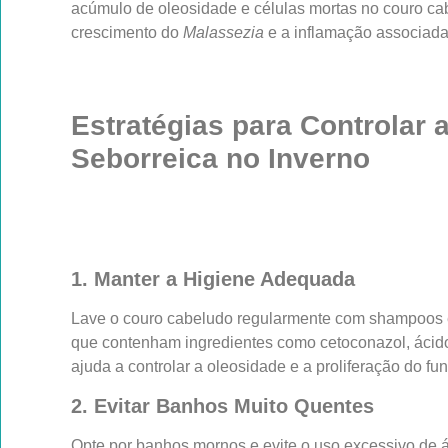
acúmulo de oleosidade e células mortas no couro ca
crescimento do
Malassezia
e a inflamação associada
Estratégias para Controlar 
Seborreica no Inverno
1. Manter a Higiene Adequada
Lave o couro cabeludo regularmente com shampoos es
que contenham ingredientes como cetoconazol, ácido sa
ajuda a controlar a oleosidade e a proliferação do fu
2. Evitar Banhos Muito Quentes
Opte por banhos mornos e evite o uso excessivo de 