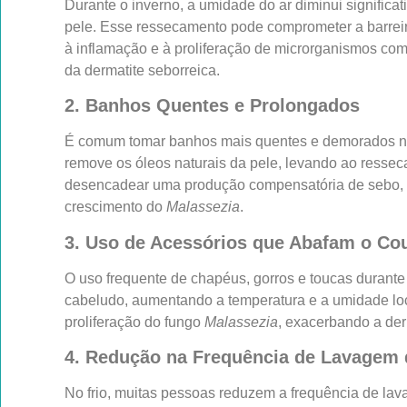
Durante o inverno, a umidade do ar diminui signific
pele. Esse ressecamento pode comprometer a barreir
à inflamação e à proliferação de microrganismos co
da dermatite seborreica.
2. Banhos Quentes e Prolongados
É comum tomar banhos mais quentes e demorados no 
remove os óleos naturais da pele, levando ao resseca
desencadear uma produção compensatória de sebo, c
crescimento do
Malassezia
.
3. Uso de Acessórios que Abafam o Co
O uso frequente de chapéus, gorros e toucas durante
cabeludo, aumentando a temperatura e a umidade lo
proliferação do fungo
Malassezia
, exacerbando a der
4. Redução na Frequência de Lavagem 
No frio, muitas pessoas reduzem a frequência de lav