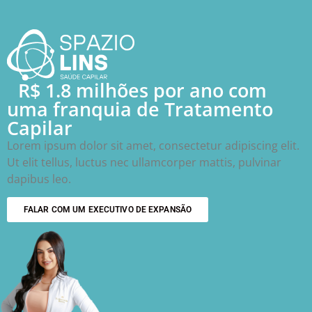
R$ 1.8 milhões por ano com
uma franquia de Tratamento
Capilar
Lorem ipsum dolor sit amet, consectetur adipiscing elit.
Ut elit tellus, luctus nec ullamcorper mattis, pulvinar
dapibus leo.
FALAR COM UM EXECUTIVO DE EXPANSÃO