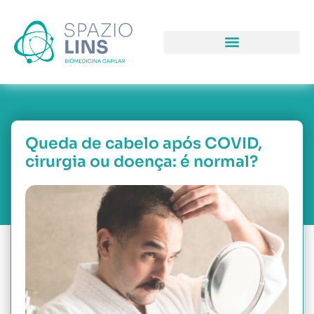
COMO PODEMOS LHE AJUDAR
PORQUE NOS ESCOLH
NOSSAS UNIDAD
Queda de cabelo após COVID,
cirurgia ou doença: é normal?