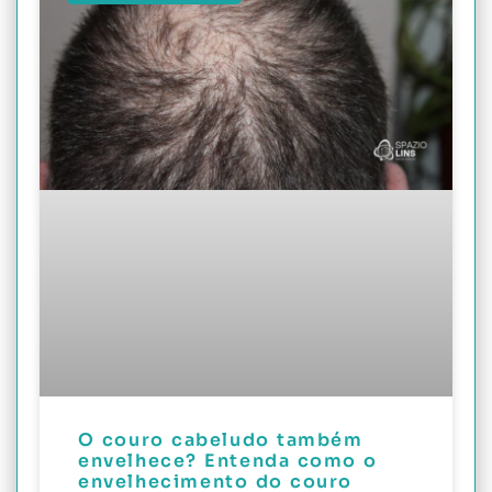
O couro cabeludo também
envelhece? Entenda como o
envelhecimento do couro