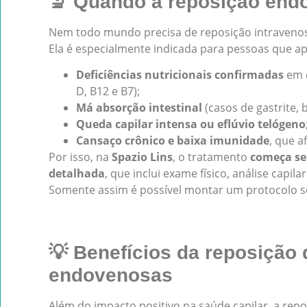
🔬 Quando a reposição end
Nem todo mundo precisa de reposição intraveno
Ela é especialmente indicada para pessoas que a
Deficiências nutricionais confirmadas
em e
D, B12 e B7);
Má absorção intestinal
(casos de gastrite, ba
Queda capilar intensa ou eflúvio telógeno
Cansaço crônico e baixa imunidade
, que a
Por isso, na
Spazio Lins
, o tratamento
começa se
detalhada
, que inclui exame físico, análise capila
Somente assim é possível montar um protocolo se
💡 Benefícios da reposição 
endovenosas
Além do impacto positivo na saúde capilar, a repo