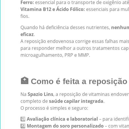
Ferro:
essencial para o transporte de oxigênio até
Vitamina B12 e Ácido Fólico:
essenciais para mul
fios.
Quando há deficiência desses nutrientes,
nenhum 
eficaz
.
A reposição endovenosa corrige essas falhas ma
para responder melhor a outros tratamentos capi
microagulhamento, PRP e MMP.
🏥 Como é feita a reposição
Na
Spazio Lins
, a reposição de vitaminas endove
completo de
saúde capilar integrada
.
O processo é simples e seguro:
1️⃣
Avaliação clínica e laboratorial
– para identif
2️⃣
Montagem do soro personalizado
– com vitam