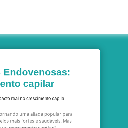
s Endovenosas:
ento capilar
ornando uma aliada popular para
elos mais fortes e saudáveis. Mas
a no
crescimento capilar
?