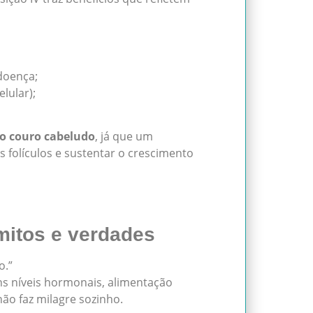
doença;
lular);
o couro cabeludo
, já que um
s folículos e sustentar o crescimento
mitos e verdades
o.”
s níveis hormonais, alimentação
ão faz milagre sozinho.