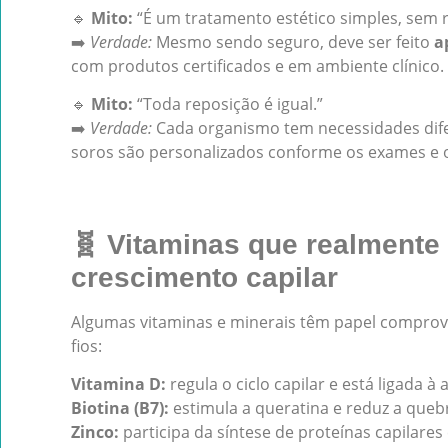
🔹
Mito:
“É um tratamento estético simples, sem r
➡️
Verdade:
Mesmo sendo seguro, deve ser feito
a
com produtos certificados e em ambiente clínico.
🔹
Mito:
“Toda reposição é igual.”
➡️
Verdade:
Cada organismo tem necessidades dife
soros são personalizados conforme os exames e o
🧬 Vitaminas que realmente
crescimento capilar
Algumas vitaminas e minerais têm papel compro
fios:
Vitamina D:
regula o ciclo capilar e está ligada à
Biotina (B7):
estimula a queratina e reduz a queb
Zinco:
participa da síntese de proteínas capilare