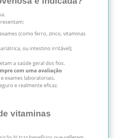
ovenosa é indicada?
sa.
presentam:
xames (como ferro, zinco, vitaminas
riátrica, ou intestino irritável);
;
fetam a saúde geral dos fios.
mpre com uma avaliação
r e exames laboratoriais.
guro e realmente eficaz.
de vitaminas
sição IV traz benefícios que refletem