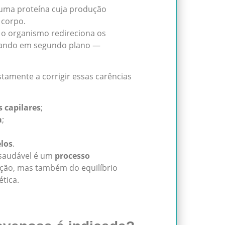
 uma proteína cuja produção
 corpo.
 o organismo redireciona os
ficando em segundo plano —
stamente a corrigir essas carências
s capilares
;
a
;
elos
.
 saudável é um
processo
ição, mas também do equilíbrio
ética.