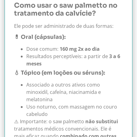
Como usar o saw palmetto no
tratamento da calvície?
Ele pode ser administrado de duas formas:
💊 Oral (cápsulas):
Dose comum:
160 mg 2x ao dia
Resultados perceptíveis: a partir de
3 a 6
meses
💧 Tópico (em loções ou séruns):
Associado a outros ativos como
minoxidil, cafeína, niacinamida e
melatonina
Uso noturno, com massagem no couro
cabeludo
⚠️ Importante: o saw palmetto
não substitui
tratamentos médicos convencionais. Ele é
mais eficaz quando
combinado com outras