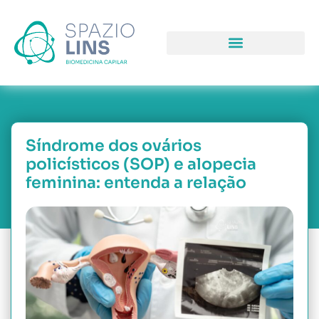
COMO PODEMOS LHE AJUDAR
PORQUE NOS ESCOLH
NOSSAS UNIDAD
Síndrome dos ovários
policísticos (SOP) e alopecia
feminina: entenda a relação