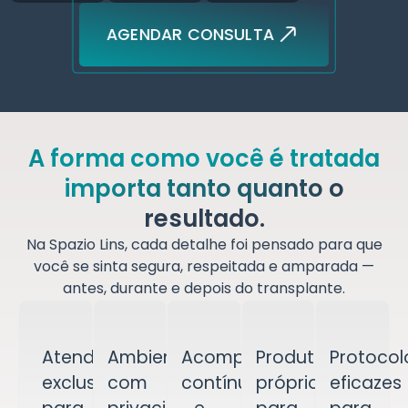
AGENDAR CONSULTA
A forma como você é tratada
importa tanto quanto o
resultado.
Na Spazio Lins, cada detalhe foi pensado para que
você se sinta segura, respeitada e amparada —
antes, durante e depois do transplante.
Atendimento
Ambientes
Acompanhamento
Produtos
Protocol
exclusivo
com
contínuo
próprios
eficazes