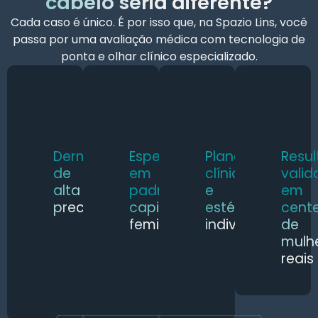
cabelo seria diferente?
Cada caso é único. É por isso que, na Spazio Lins, você
passa por uma avaliação médica com tecnologia de
ponta e olhar clínico especializado.
Dermatoscopia
Especialistas
Planejamento
Resu
de
em
clínico
vali
alta
padrões
e
em
precisão
capilares
estético
cent
femininos
individual
de
mulh
reais