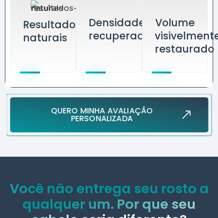
Densidade
Volume
Resultados
recuperada
visivelment
naturais
restaurado
QUERO MINHA AVALIAÇÃO
PERSONALIZADA
Você não entrega seu rosto a
qualquer um. Por que seu