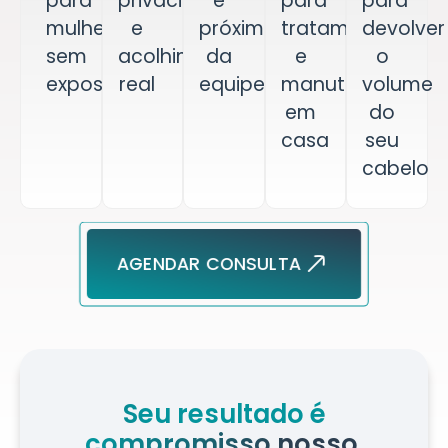
para
privacidade
e
para
para
mulheres,
e
próximo
tratamento
devolver
sem
acolhimento
da
e
o
exposição
real
equipe
manutenção
volume
em
do
casa
seu
cabelo
AGENDAR CONSULTA
Seu resultado é
compromisso nosso.