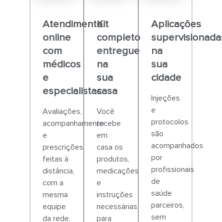
Atendimento
Kit
Aplicações
online
completo
supervisionada
com
entregue
na
médicos
na
sua
e
sua
cidade
especialistas
casa
Injeções
e
Avaliações,
Você
protocolos
acompanhamento
recebe
são
e
em
acompanhados
prescrições
casa os
por
feitas à
produtos,
profissionais
distância,
medicações
de
com a
e
saúde
mesma
instruções
parceiros,
equipe
necessárias
sem
da rede.
para