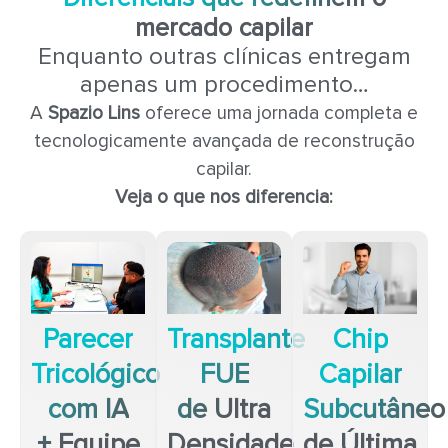
mercado capilar
Enquanto outras clínicas entregam
apenas um procedimento…
A
Spazio Lins
oferece uma jornada completa e
tecnologicamente avançada de reconstrução
capilar.
Veja o que nos diferencia:
Parecer
Transplante
Chip
Tricológico
FUE
Capilar
com IA
de Ultra
Subcutâneo
+ Equipe
Densidade
de Última