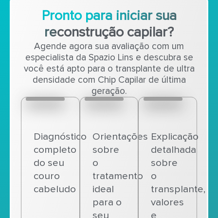
Pronto para iniciar sua
reconstrução capilar?
Agende agora sua avaliação com um
especialista da Spazio Lins e descubra se
você está apto para o transplante de ultra
densidade com Chip Capilar de última
geração.
Diagnóstico
Orientações
Explicação
completo
sobre
detalhada
do seu
o
sobre
couro
tratamento
o
cabeludo
ideal
transplante,
para o
valores
seu
e