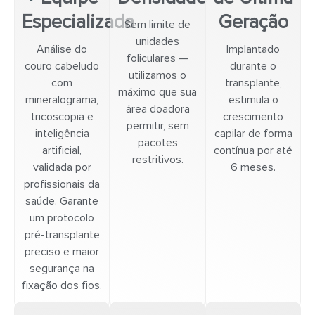
Especializada
Geração
Sem limite de
unidades
Análise do
Implantado
foliculares —
couro cabeludo
durante o
utilizamos o
com
transplante,
máximo que sua
mineralograma,
estimula o
área doadora
tricoscopia e
crescimento
permitir, sem
inteligência
capilar de forma
pacotes
artificial,
contínua por até
restritivos.
validada por
6 meses.
profissionais da
saúde. Garante
um protocolo
pré-transplante
preciso e maior
segurança na
fixação dos fios.