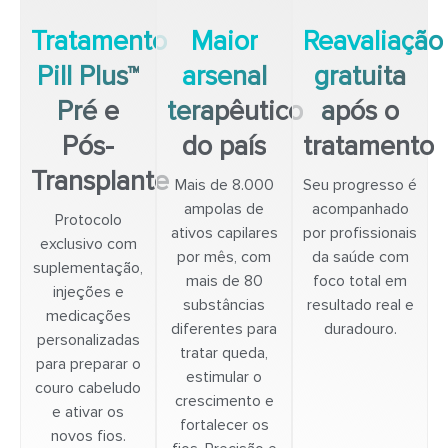
Tratamento
Maior
Reavaliação
Pill Plus™
arsenal
gratuita
Pré e
terapêutico
após o
Pós-
do país
tratamento
Transplante
Mais de 8.000
Seu progresso é
ampolas de
acompanhado
Protocolo
ativos capilares
por profissionais
exclusivo com
por mês, com
da saúde com
suplementação,
mais de 80
foco total em
injeções e
substâncias
resultado real e
medicações
diferentes para
duradouro.
personalizadas
tratar queda,
para preparar o
estimular o
couro cabeludo
crescimento e
e ativar os
fortalecer os
novos fios.