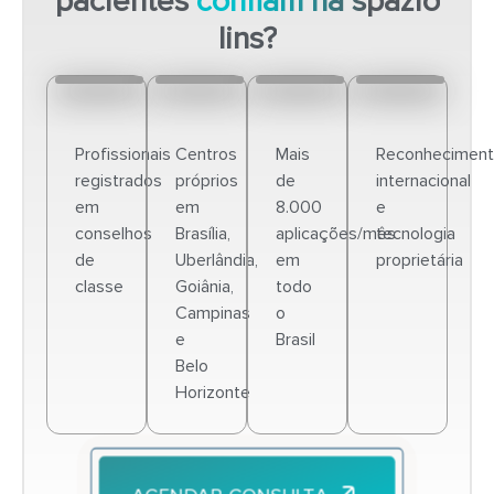
pacientes
confiam na spazio
lins?
Profissionais
Centros
Mais
Reconhecimen
registrados
próprios
de
internacional
em
em
8.000
e
conselhos
Brasília,
aplicações/mês
tecnologia
de
Uberlândia,
em
proprietária
classe
Goiânia,
todo
Campinas
o
e
Brasil
Belo
Horizonte