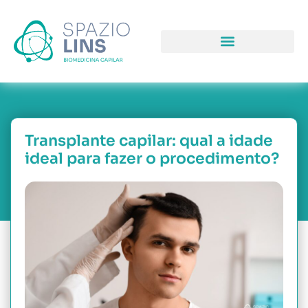
COMO PODEMOS LHE AJUDAR
PORQUE NOS ESCOLH
NOSSAS UNIDAD
Transplante capilar: qual a idade
ideal para fazer o procedimento?