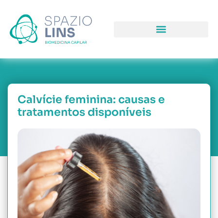
COMO PODEMOS LHE AJUDAR
PORQUE NOS ESCOLH
NOSSAS UNIDAD
Calvície feminina: causas e
tratamentos disponíveis