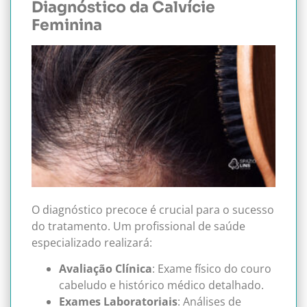
Diagnóstico da Calvície
Feminina
O diagnóstico precoce é crucial para o sucesso
do tratamento. Um profissional de saúde
especializado realizará:
Avaliação Clínica
: Exame físico do couro
cabeludo e histórico médico detalhado.
Exames Laboratoriais
: Análises de