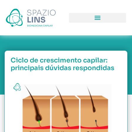
COMO PODEMOS LHE AJUDAR
PORQUE NOS ESCOLHER
Ciclo de crescimento capilar:
principais dúvidas respondidas