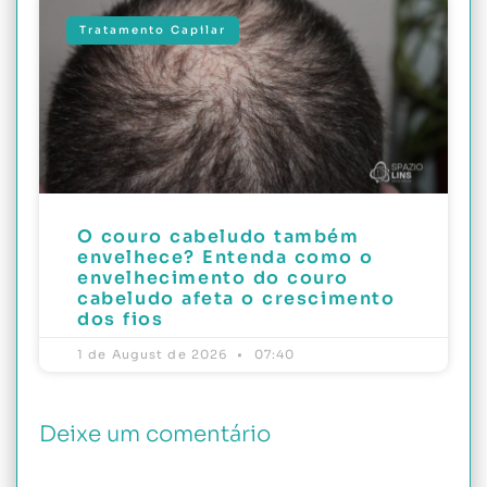
Tratamento Capilar
O couro cabeludo também
envelhece? Entenda como o
envelhecimento do couro
cabeludo afeta o crescimento
dos fios
1 de August de 2026
07:40
Deixe um comentário