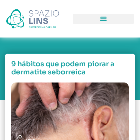
COMO PODEMOS LHE AJUDAR
PORQUE NOS ESCOLHER
9 hábitos que podem piorar a
dermatite seborreica