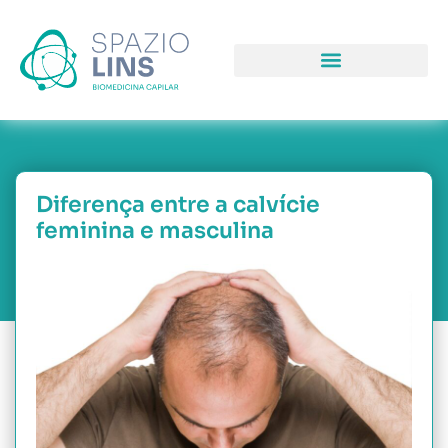
COMO PODEMOS LHE AJUDAR
PORQUE NOS ESCOLHER
Diferença entre a calvície
feminina e masculina