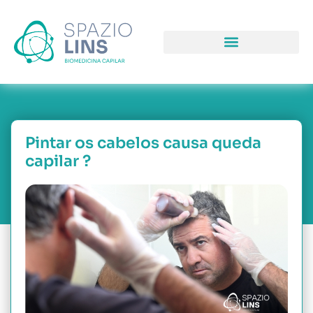
COMO PODEMOS LHE AJUDAR
PORQUE NOS ESCOLH
NOSSAS UNIDAD
Pintar os cabelos causa queda
capilar ?