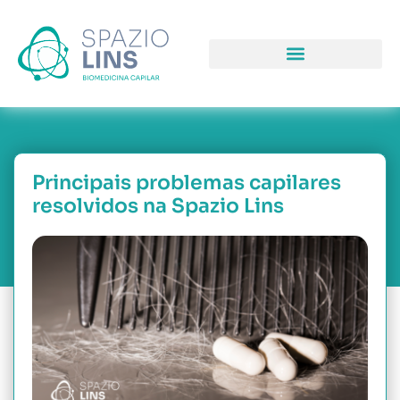
COMO PODEMOS LHE AJUDAR
PORQUE NOS ESCOLHER
Principais problemas capilares
resolvidos na Spazio Lins