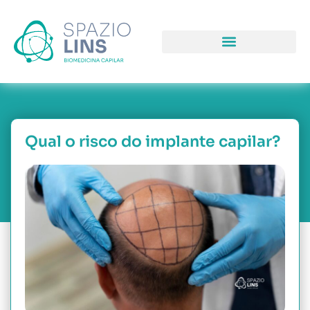
COMO PODEMOS LHE AJUDAR
PORQUE NOS ESCOLHER
Qual o risco do implante capilar?