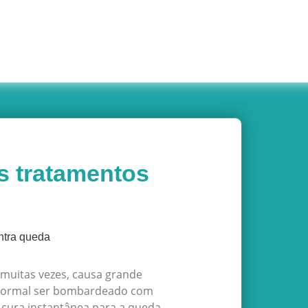
s tratamentos
muitas vezes, causa grande
é normal ser bombardeado com
 cura instantânea para a queda