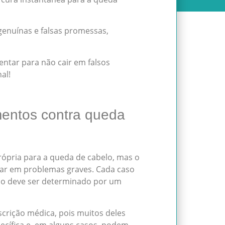
 genuínas e falsas promessas,
tentar para não cair em falsos
al!
amentos contra queda
rópria para a queda de cabelo, mas o
ar em problemas graves. Cada caso
ado deve ser determinado por um
crição médica, pois muitos deles
cífica e, em alguns casos, podem